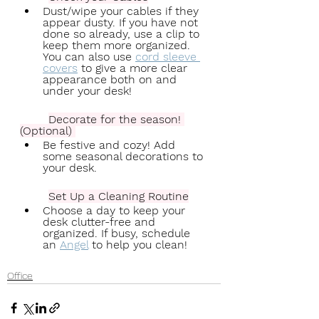
Dust/wipe your cables if they 
appear dusty. If you have not 
done so already, use a clip to 
keep them more organized. 
You can also use 
cord sleeve 
covers
 to give a more clear 
appearance both on and 
under your desk! 
Decorate for the season! 
(Optional) 
Be festive and cozy! Add 
some seasonal decorations to 
your desk.
Set Up a Cleaning Routine
Choose a day to keep your 
desk clutter-free and 
organized. If busy, schedule 
an 
Angel
 to help you clean!  
Office