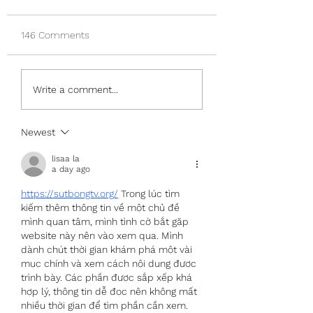
146 Comments
Remove Odors
Do You Know The
Write a comment...
Differences Betw
Cleaning, Sanitatio
and Disinfection?
Newest
lisaa la
a day ago
https://sutbongtv.org/
 Trong lúc tìm 
kiếm thêm thông tin về một chủ đề 
mình quan tâm, mình tình cờ bắt gặp 
website này nên vào xem qua. Mình 
dành chút thời gian khám phá một vài 
mục chính và xem cách nội dung được 
trình bày. Các phần được sắp xếp khá 
hợp lý, thông tin dễ đọc nên không mất 
nhiều thời gian để tìm phần cần xem. 