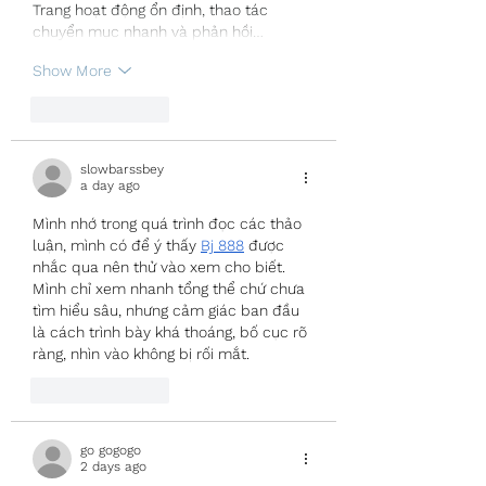
Trang hoạt động ổn định, thao tác 
chuyển mục nhanh và phản hồi…
Show More
Like
Reply
slowbarssbey
a day ago
Mình nhớ trong quá trình đọc các thảo 
luận, mình có để ý thấy 
Bj 888
 được 
nhắc qua nên thử vào xem cho biết. 
Mình chỉ xem nhanh tổng thể chứ chưa 
tìm hiểu sâu, nhưng cảm giác ban đầu 
là cách trình bày khá thoáng, bố cục rõ 
ràng, nhìn vào không bị rối mắt.
Like
Reply
go gogogo
2 days ago