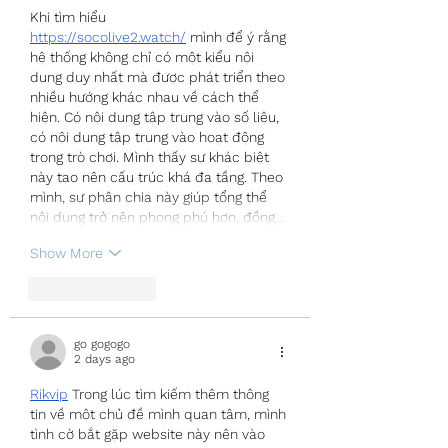
Khi tìm hiểu 
https://socolive2.watch/
 mình để ý rằng 
hệ thống không chỉ có một kiểu nội 
dung duy nhất mà được phát triển theo 
nhiều hướng khác nhau về cách thể 
hiện. Có nội dung tập trung vào số liệu, 
có nội dung tập trung vào hoạt động 
trong trò chơi. Mình thấy sự khác biệt 
này tạo nên cấu trúc khá đa tầng. Theo 
mình, sự phân chia này giúp tổng thể 
nội dung trở nên phong phú hơn, đồng…
Show More
Like
Reply
go gogogo
2 days ago
Rikvip
 Trong lúc tìm kiếm thêm thông 
tin về một chủ đề mình quan tâm, mình 
tình cờ bắt gặp website này nên vào 