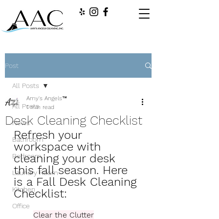
Post
All Posts
Amy's Angels™
All Posts
1 min read
Desk Cleaning Checklist
News
Refresh your 
Bathroom
workspace with 
cleaning your desk 
Bedroom
this fall season. Here 
Laundry Room
is a Fall Desk Cleaning 
Kitchen
Checklist:
Office
Clear the Clutter