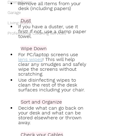
Dining Room
Remove all items from your 
desk (including papers) 
Garage
Dust
Living Room
If you have a duster, use it 
first! If not, use a damp paper 
Professional Cleaning Services
towel. 
Wipe Down
For PC/laptop screens use 
lens wipes
! This will help 
clear any smudges and safely 
wipe the screens without 
scratching. 
Use disinfecting wipes to 
clean the rest of the desk 
surfaces including your chair.
Sort and Organize
Decide what can go back on 
your desk and what can be 
stored elsewhere or thrown 
away.
Check your Cables