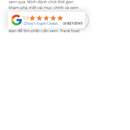
xem qua. Mình dành chút thời gian 
khám phá một vài mục chính và xem 
cách nội dung được trình bày. Các 
phần được sắp xếp khá hợp lý, thông 
tin dễ đọc nên không mất nhiều thời 
gian để tìm phần cần xem. Trang hoạt 
động ổn định, thao tác chuyển mục 
nhanh và phản hồi…
Show More
Like
Reply
lisaa la
2 days ago
Tôi biết đến website 
mb66
 này khi 
được một đồng nghiệp chia sẻ và quyết 
định vào xem thử. Dù chỉ trải nghiệm 
trong thời gian ngắn, tôi nhận thấy bố 
cục được sắp xếp logic, giúp việc tìm 
kiếm thông tin trở nên dễ dàng hơn. 
Website phản hồi nhanh, các thao tác 